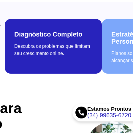
r
Diagnóstico Completo
Estrat
Person
Descubra os problemas que limitam
seu crescimento online.
Planos so
alcançar 
ara
Estamos Prontos
(34) 99635-6720
o