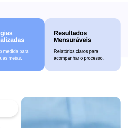
égias
Resultados
alizadas
Mensuráveis
b medida para
Relatórios claros para
suas metas.
acompanhar o processo.