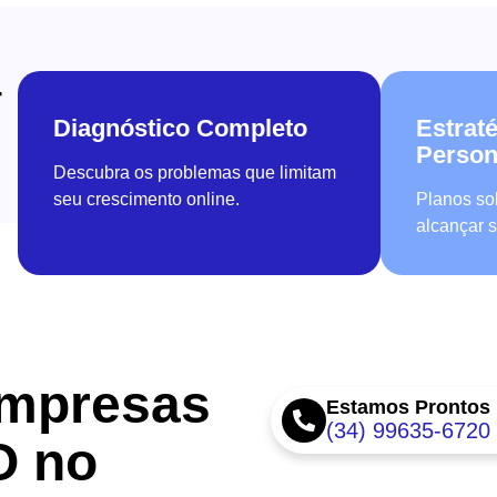
r
Diagnóstico Completo
Estrat
Person
Descubra os problemas que limitam
seu crescimento online.
Planos so
alcançar 
mpresas
Estamos Prontos
(34) 99635-6720
O no