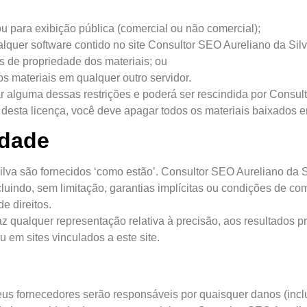
ou para exibição pública (comercial ou não comercial);
alquer software contido no site Consultor SEO Aureliano da Sil
es de propriedade dos materiais; ou
 os materiais em qualquer outro servidor.
ar alguma dessas restrições e poderá ser rescindida por Consu
 desta licença, você deve apagar todos os materiais baixados 
idade
lva são fornecidos ‘como estão’. Consultor SEO Aureliano da Si
ncluindo, sem limitação, garantias implícitas ou condições de c
e direitos.
 qualquer representação relativa à precisão, aos resultados pr
u em sites vinculados a este site.
 fornecedores serão responsáveis ​​por quaisquer danos (inclu